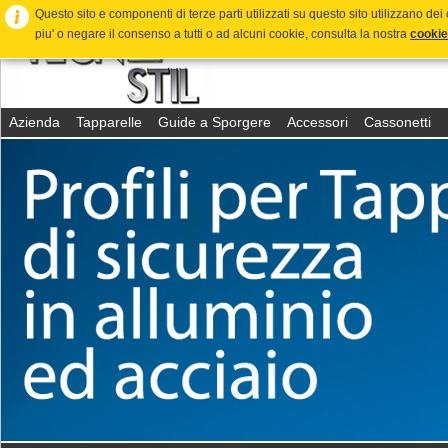
Questo sito e componenti di terze parti utilizzati su questo sito utilizzano dei 
piu' o negare il consenso a tutti o ad alcuni cookie, consulta la nostra
cookie
Azienda
Tapparelle
Guide a Sporgere
Accessori
Cassonetti