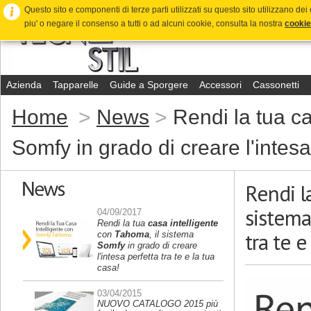
Questo sito e componenti di terze parti utilizzati su questo sito utilizzano dei 
piu' o negare il consenso a tutti o ad alcuni cookie, consulta la nostra
cookie
Azienda
Tapparelle
Guide a Sporgere
Accessori
Cassonetti
Home
News
Rendi la tua ca
Somfy in grado di creare l'intesa 
Rendi l
sistem
04/09/2017
Rendi la tua
casa intelligente
tra te e
con
Tahoma
, il sistema
Somfy
in grado di creare
l'intesa perfetta tra te e la tua
casa!
03/04/2015
NUOVO CATALOGO 2015 più