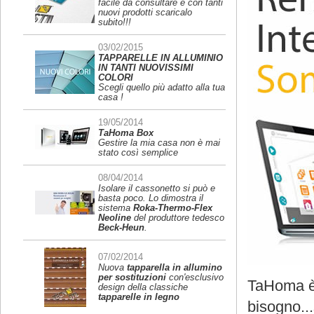
facile da consultare e con tanti
nuovi prodotti scaricalo
subito!!!
03/02/2015
TAPPARELLE IN ALLUMINIO
IN TANTI NUOVISSIMI
COLORI
Scegli quello più adatto alla tua
casa !
19/05/2014
TaHoma Box
Gestire la mia casa non è mai
stato così semplice
08/04/2014
Isolare il cassonetto si può e
basta poco. Lo dimostra il
sistema
Roka-Thermo-Flex
Neoline
del produttore tedesco
Beck-Heun
.
07/02/2014
Nuova
tapparella in allumino
per sostituzioni
con'esclusivo
TaHoma è i
design della classiche
tapparelle in legno
bisogno..