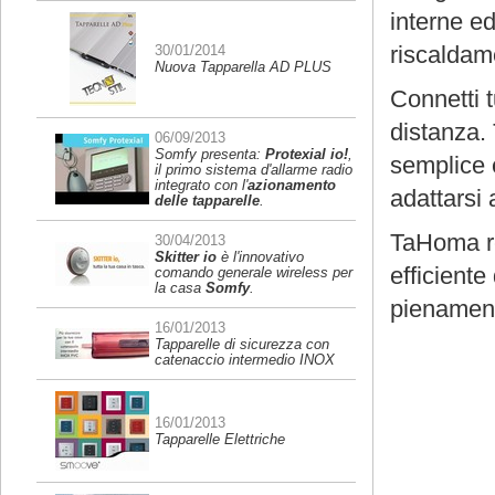
interne ed
riscaldam
30/01/2014
Nuova Tapparella AD PLUS
Connetti tu
distanza.
06/09/2013
Somfy presenta:
Protexial io!
,
semplice e
il primo sistema d'allarme radio
integrato con l'
azionamento
adattarsi 
delle tapparelle
.
TaHoma re
30/04/2013
Skitter io
è l'innovativo
efficiente
comando generale wireless per
la casa
Somfy
.
pienament
16/01/2013
Tapparelle di sicurezza con
catenaccio intermedio INOX
16/01/2013
Tapparelle Elettriche